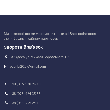
Ми впевнені, що ми можемо виконати всі Ваші побажання і
стати Вашим надійним партнером.
Зворотній зв'язок
м. Одеса ул. Миколи Боровського 1/4

oaogbi2017@gmail.com

+38 (096) 378 96 13

+38 (098) 424 35 55

+38 (048) 759 24 13
