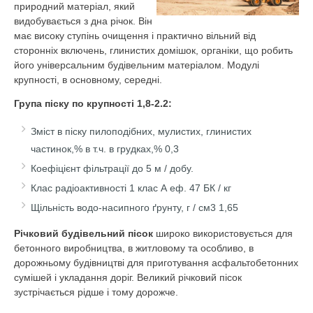
природний матеріал, який
видобувається з дна річок. Він
має високу ступінь очищення і практично вільний від
сторонніх включень, глинистих домішок, органіки, що робить
його універсальним будівельним матеріалом. Модулі
крупності, в основному, середні.
Група піску по крупності
1,8-2.2:
Зміст в піску пилоподібних, мулистих, глинистих
частинок,% в т.ч. в грудках,% 0,3
Коефіцієнт фільтрації до 5 м / добу.
Клас радіоактивності 1 клас А еф. 47 БК / кг
Щільність водо-насипного ґрунту, г / см3 1,65
Річковий будівельний пісок
широко використовується для
бетонного виробництва, в житловому та особливо, в
дорожньому будівництві для приготування асфальтобетонних
сумішей і укладання доріг. Великий річковий пісок
зустрічається рідше і тому дорожче.