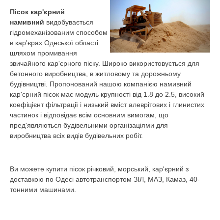
Пісок кар'єрний
намивний
видобувається
гідромеханізованим способом
в кар'єрах Одеської області
шляхом промивання
звичайного кар'єрного піску. Широко використовується для
бетонного виробництва, в житловому та дорожньому
будівництві. Пропонований нашою компанією намивний
кар'єрний пісок має модуль крупності від 1.8 до 2.5, високий
коефіцієнт фільтрації і низький вміст алеврітових і глинистих
частинок і відповідає всім основним вимогам, що
пред'являються будівельними організаціями для
виробництва всіх видів будівельних робіт.
Ви можете купити пісок річковий, морський, кар'єрний з
доставкою по Одесі автотранспортом ЗІЛ, МАЗ, Камаз, 40-
тонними машинами.