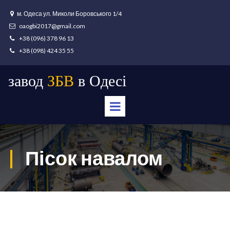
м. Одеса ул. Миколи Боровського 1/4

oaogbi2017@gmail.com

+38 (096) 378 96 13

+38 (098) 424 35 55

завод
ЗБВ
в Одесі
|
Пісок навалом