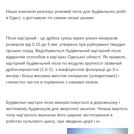
Наша компанія реалізує річковий пісок для будівельних робіт
в Одесі, з доставкою по самим низькі цінами.
Пісок кар'єрний - це дрібна суміш зерен різних мінералів
розміром від 0,15 до 5 мм, утворена при руйнуванні твердих
гірських порід. Видобувається будівельний кар'єрний пісок
відкритим способом в кар'єрах Одеської області. Як правило,
кар'єрний будівельний пісок по модулю крупності зазвичай
дрібнозернистий (1,6-2), з коефіцієнтом фільтрації до 3-х
метрів і більш високим вмістом пилуватих (алевритових) і
глинистих часток в порівнянні з намивні піском.
Будівельні кар'єрні піски використовується в дорожньому і
житловому будівництві для зворотної засипки. Низька вартість
піску кар'єрного визначає його широке застосування в
роботах нульового циклу, при зведенні доріг і ін.