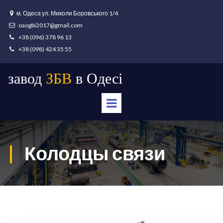
м. Одеса ул. Миколи Боровського 1/4

oaogbi2017@gmail.com

+38 (096) 378 96 13

+38 (098) 424 35 55

завод
ЗБВ
в Одесі
|
Колодцы связи